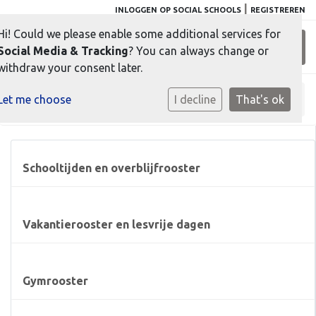
|
INLOGGEN OP SOCIAL SCHOOLS
REGISTREREN
Hi! Could we please enable some additional services for
Toggl
Social Media & Tracking
? You can always change or
withdraw your consent later.
Let me choose
Home
»
Praktische info
»
I decline
Muziekles op school
That's ok
Schooltijden en overblijfrooster
Vakantierooster en lesvrije dagen
Gymrooster