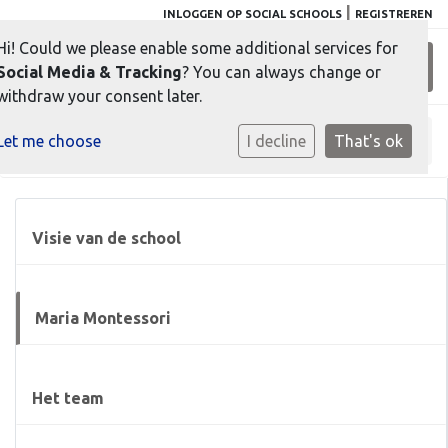
|
INLOGGEN OP SOCIAL SCHOOLS
REGISTREREN
Hi! Could we please enable some additional services for
Toggl
Social Media & Tracking
? You can always change or
withdraw your consent later.
Let me choose
Home
»
Onze school
I decline
»
Maria Montessori
That's ok
Visie van de school
Maria Montessori
Het team